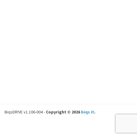
BiqsDR!VE v1.106-004 -
Copyright © 2026
biqs it
.